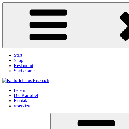
Zum
Inhalt
springen
Start
Shop
Restaurant
Speisekarte
Feiern
Die Kartoffel
Kontakt
reservieren